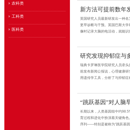
农科类
新方法可提前数年
工科类
英国研究人员最新研发出一种名
更早诊断与干预。英国巴斯大学
医科类
像时记录大脑的电活动，就能识
研究发现抑郁症与
瑞典卡罗琳医学院研究人员牵头
前发布新闻公报说，心理健康研
用遗传学工具，分析了与抑郁症相
“跳跃基因”对人脑
长期以来，人类基因组中约98.
育过程和进化中扮演着关键角色
序列——特别是被称为“跳跃基因